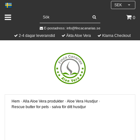
SEK
0
E-postadress:
info@fincacanarias.se
2-4 dagar leveranstid
Äkta Aloe Vera
Klarna Checkout
Hem
›
Alla Aloe Vera produkter
›
Aloe Vera Husdjur
›
Rescue butter for pets - salva för ditt husdjur