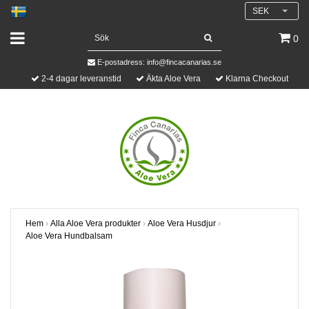
SEK
0
E-postadress:
info@fincacanarias.se
2-4 dagar leveranstid
Äkta Aloe Vera
Klarna Checkout
Hem
›
Alla Aloe Vera produkter
›
Aloe Vera Husdjur
›
Aloe Vera Hundbalsam