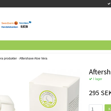
era produkter
›
Aftershave Aloe Vera
Aftersh
I lager
295 SE