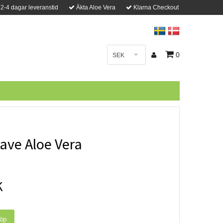
2-4 dagar leveranstid
Äkta Aloe Vera
Klarna Checkout
0
SEK
ave Aloe Vera
K