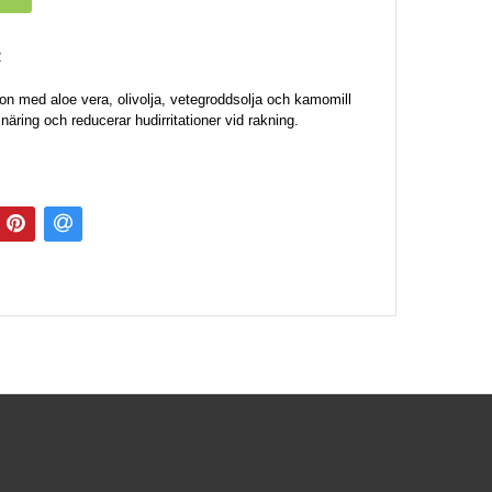
2
ion med aloe vera, olivolja, vetegroddsolja och kamomill
äring och reducerar hudirritationer vid rakning.