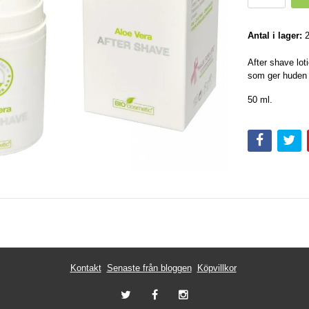
Antal i lager:
After shave lot
som ger huden n
50 ml.
Kontakt
Senaste från bloggen
Köpvillkor