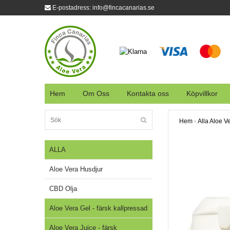
E-postadress:
info@fincacanarias.se
Hem
Om Oss
Kontakta oss
Köpvillkor
Hem
›
Alla Aloe V
ALLA
Aloe Vera Husdjur
CBD Olja
Aloe Vera Gel - färsk kallpressad
Aloe Vera Juice - färsk