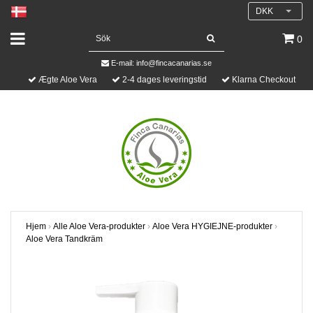
DKK
0
E-mail:
info@fincacanarias.se
Ægte Aloe Vera
2-4 dages leveringstid
Klarna Checkout
Hjem
›
Alle Aloe Vera-produkter
›
Aloe Vera HYGIEJNE-produkter
›
Aloe Vera Tandkräm